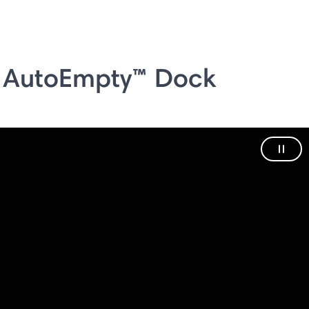
 AutoEmpty™ Dock
Paus