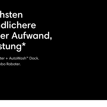
hsten
dlichere
ger Aufwand,
istung*
er + AutoWash™ Dock.
bo Roboter.