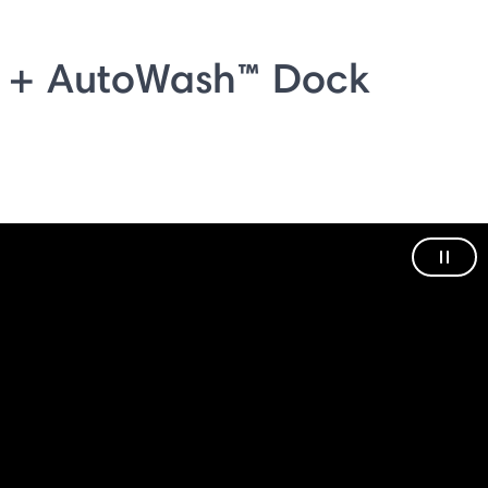
 + AutoWash™ Dock
Paus