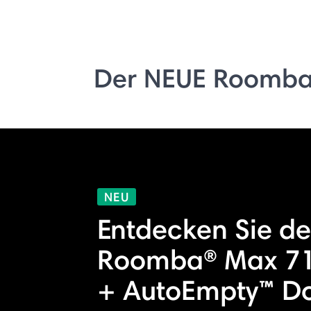
Der NEUE Roomba
NEU
Entdecken Sie d
Roomba® Max 71
+ AutoEmpty™ D