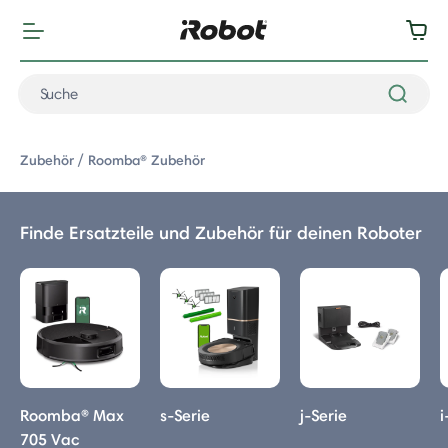
Zubehör
Roomba® Zubehör
Finde Ersatzteile und Zubehör für deinen Roboter
: Roomba® Zubehör
Roomba® Max
s-Serie
j-Serie
i
Vac Roboter
705 Vac