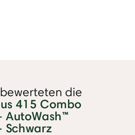
bewerteten die
lus 415 Combo
+ AutoWash™
– Schwarz