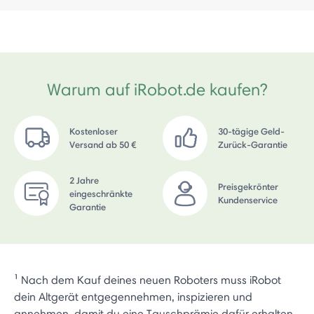
Warum auf iRobot.de kaufen?
Kostenloser
30-tägige Geld-
Versand ab 50 €
Zurück-Garantie
2 Jahre
Preisgekrönter
eingeschränkte
Kundenservice
Garantie
¹ Nach dem Kauf deines neuen Roboters muss iRobot
dein Altgerät entgegennehmen, inspizieren und
annehmen, damit du eine Tauschprämie dafür erhalten