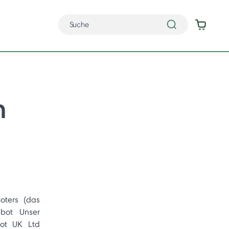
n
oters (das
bot Unser
bot UK Ltd