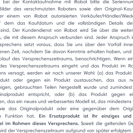
e bei der Kontaktaufnahme mit iRobot bitte die Seriennu
 Bilder des verschmutzten Roboters sowie den Original-Kau
er einem von iRobot autorisierten Verkäufer/Händler/Wiede
uf dem das Kaufdatum und die vollständigen Details de
h sind. Der Kundendienst von iRobot wird Sie über die weiter
en, die mit diesem Anspruch verbunden sind. Jeder Anspruch
sprechens setzt voraus, dass Sie uns über den Vorfall inne
nen Zeit, nachdem Sie davon Kenntnis erhalten haben, und 
blauf des Versprechenszeitraums, benachrichtigen. Wenn ei
 des Versprechenszeitraums eingeht und das Produkt im 
ens versagt, werden wir nach unserer Wahl: (a) das Produkt
odukt oder gegen ein Produkt austauschen, das aus n
higen, gebrauchten Teilen hergestellt wurde und zumindest 
nalprodukt entspricht, oder (b) das Produkt gegen e
n, das ein neues und verbessertes Modell ist, das mindestens 
wie das Originalprodukt oder eine gegenüber dem Origi
Ein Ersatzprodukt ist Ihr einziges und 
te Funktion hat.
tel im Rahmen dieses Versprechens.
Soweit die geltenden Ge
wird der Versprechenszeitraum aufgrund von später erfolgtem