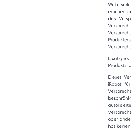
Weiterverk
erneuert o
des Versp
Versprec
Versprec
Produkter
Verspreche
Ersatzpro
Produkts, 
Dieses Ve
iRobot fü
Verspreche
beschränkt
autorisie
Verspreche
oder ander
hat keinen