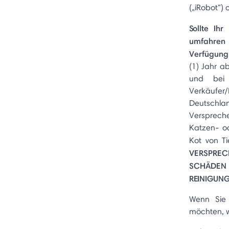
(„iRobot“)
Sollte Ih
umfahren
Verfügung
(1) Jahr a
und bei 
Verkäufer
Deutschlan
Verspreche
Katzen- od
Kot von T
VERSPREC
SCHÄDEN 
REINIGUN
Wenn Sie
möchten, w