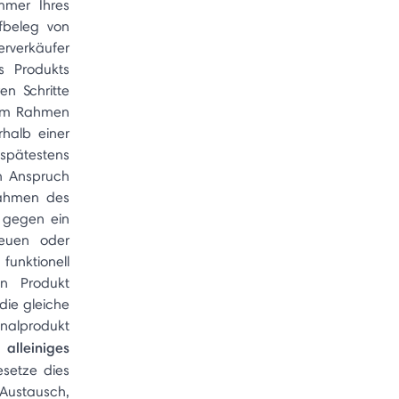
mmer Ihres
fbeleg von
rverkäufer
s Produkts
en Schritte
 im Rahmen
rhalb einer
spätestens
n Anspruch
Rahmen des
 gegen ein
euen oder
funktionell
in Produkt
die gleiche
nalprodukt
alleiniges
setze dies
 Austausch,