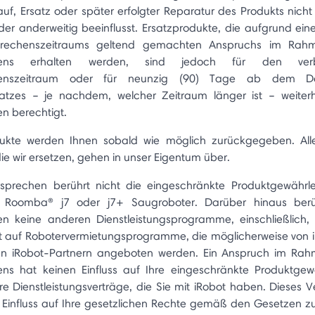
auf, Ersatz oder später erfolgter Reparatur des Produkts nicht 
der anderweitig beeinflusst. Ersatzprodukte, die aufgrund ei
rechenszeitraums geltend gemachten Anspruchs im Rah
hens erhalten werden, sind jedoch für den verb
henszeitraum oder für neunzig (90) Tage ab dem 
satzes – je nachdem, welcher Zeitraum länger ist – weiterh
n berechtigt.
dukte werden Ihnen sobald wie möglich zurückgegeben. Alle
die wir ersetzen, gehen in unser Eigentum über.
rsprechen berührt nicht die eingeschränkte Produktgewährle
r Roomba® j7 oder j7+ Saugroboter. Darüber hinaus berü
n keine anderen Dienstleistungsprogramme, einschließlich,
 auf Robotervermietungsprogramme, die möglicherweise von 
rten iRobot-Partnern angeboten werden. Ein Anspruch im Rah
ns hat keinen Einfluss auf Ihre eingeschränkte Produktgew
e Dienstleistungsverträge, die Sie mit iRobot haben. Dieses 
 Einfluss auf Ihre gesetzlichen Rechte gemäß den Gesetzen 