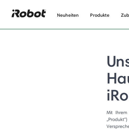
Neuheiten
Produkte
Zub
Un
Hau
iR
Mit Ihrem
„Produkt
Versprech