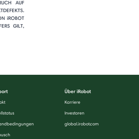
RUCH AUF
TDEFEKTS.
ON iROBOT
ERS GILT,
port
Über iRobot
akt
Karriere
llstatus
Investoren
andbedingungen
global.irobot.com
ausch