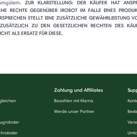
ZUR KLARSTELLUNG: DER KÄUFER HAT ANSP
umgütern.
CHE RECHTE GEGENÜBER iROBOT IM FALLE EINES PRODUK
ERSPRECHEN STELLT EINE ZUSÄTZLICHE GEWÄHRLEISTUNG V
 ZUSÄTZLICH ZU DEN GESETZLICHEN RECHTEN DES KÄUF
CHT ALS ERSATZ FÜR DIESE.
Zahlung und Affiliates
Sup
gleichen
Bezahlen mit Klarna
Kont
Werde unser Partner
Beste
ugroboter
Vers
chroboter
Umt