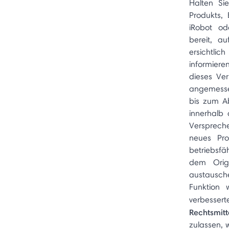
Halten Si
Produkts,
iRobot od
bereit, a
ersichtlic
informier
dieses Ver
angemesse
bis zum A
innerhalb
Versprech
neues Pr
betriebsfä
dem Origi
austausche
Funktion 
verbesser
Rechtsmit
zulassen, 