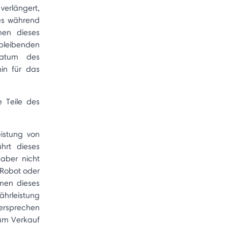
verlängert,
nes während
men dieses
leibenden
Datum des
in für das
 Teile des
istung von
hrt dieses
 aber nicht
iRobot oder
men dieses
ährleistung
Versprechen
zum Verkauf