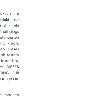
ekot nicht
odukt zur
 bis zu ein
 Kaufbelegs
risierten
rankreich,
ich. Dieses
 als festem
fester Kot,
DIESES
nes.
TTUNG FÜR
R FÜR DIE
nd machen