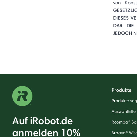
von Kons
GESETZLI
DIESES V
DAR, DIE
JEDOCH NI
Produkte
Produkte ver
Auswahlhilfe
Auf iRobot.de
Roomba® Sa
anmelden 10%
Braava® Wis