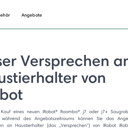
ehör
Angebote
ser Versprechen a
stierhalter von
obot
 Kauf eines neuen iRobot® Roomba® j7 oder j7+ Saugrob
“) während des Angebotszeitraums können Sie das Ange
en an Haustierhalter (das „Versprechen“) von iRobot iRo