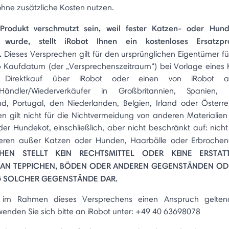
 ohne zusätzliche Kosten nutzen.
r Produkt verschmutzt sein, weil fester Katzen- oder Hund
 wurde, stellt iRobot Ihnen ein kostenloses Ersatzpr
.
Dieses Versprechen gilt für den ursprünglichen Eigentümer für
b Kaufdatum (der „Versprechenszeitraum“) bei Vorlage eines
Direktkauf über iRobot oder einen von iRobot auto
/Händler/Wiederverkäufer in Großbritannien, Spanien, F
d, Portugal, den Niederlanden, Belgien, Irland oder Österre
n gilt nicht für die Nichtvermeidung von anderen Materialien
er Hundekot, einschließlich, aber nicht beschränkt auf: nicht 
ieren außer Katzen oder Hunden, Haarbälle oder Erbroche
HEN STELLT KEIN RECHTSMITTEL ODER KEINE ERSTA
AN TEPPICHEN, BÖDEN ODER ANDEREN GEGENSTÄNDEN ODE
G SOLCHER GEGENSTÄNDE DAR.
 im Rahmen dieses Versprechens einen Anspruch gelte
enden Sie sich bitte an iRobot unter: +49 40 63698078