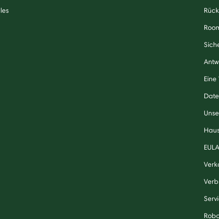
les
Rück
Roo
Sich
Antw
Eine
Date
Unse
Haus
EUL
Verk
Verb
Serv
Robo