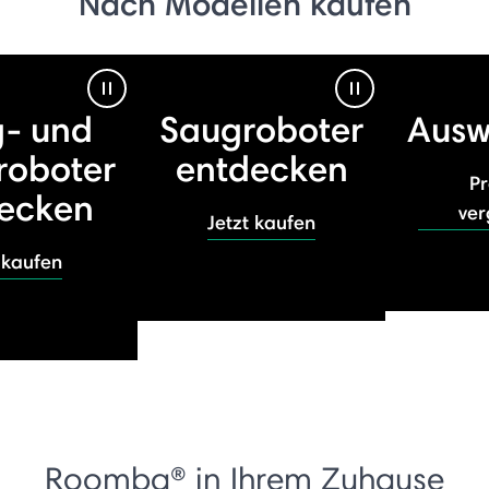
Nach Modellen kaufen
Pause Video
Pause Video
- und
Saugroboter
Ausw
roboter
entdecken
P
ecken
ver
Jetzt kaufen
 kaufen
Roomba® in Ihrem Zuhause