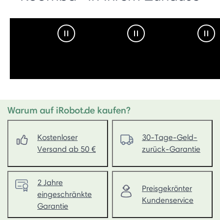
Pause Video
Pause Video
Pau
Warum auf iRobot.de kaufen?
Kostenloser
30-Tage-Geld-
Versand ab 50 €
zurück-Garantie
2 Jahre
Preisgekrönter
eingeschränkte
Kundenservice
Garantie