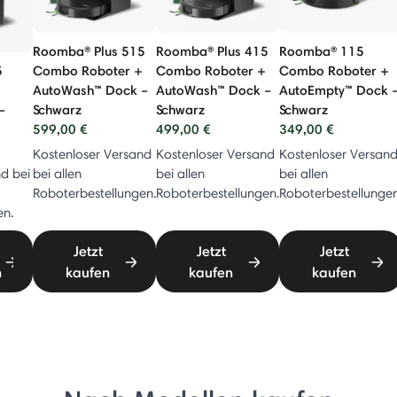
Roomba® Plus 515
Roomba® Plus 415
Roomba® 115
5
Combo Roboter +
Combo Roboter +
Combo Roboter +
AutoWash™ Dock –
AutoWash™ Dock –
AutoEmpty™ Dock 
–
Schwarz
Schwarz
Schwarz
599,00 €
499,00 €
349,00 €
Kostenloser Versand
Kostenloser Versand
Kostenloser Versan
d bei
bei allen
bei allen
bei allen
Roboterbestellungen.
Roboterbestellungen.
Roboterbestellungen
en.
Jetzt
Jetzt
Jetzt
n
kaufen
kaufen
kaufen