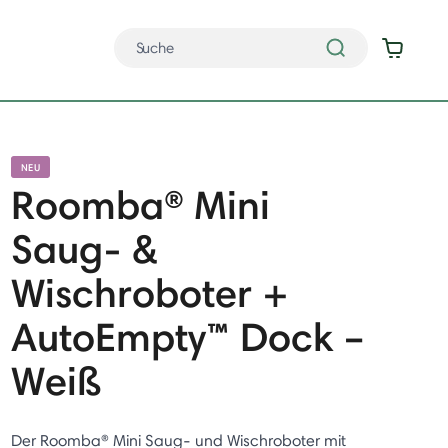
NEU
Roomba® Mini
Saug- &
Wischroboter +
AutoEmpty™ Dock –
Weiß
Der Roomba® Mini Saug- und Wischroboter mit