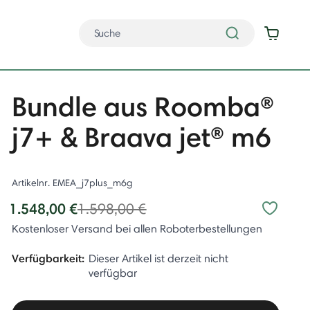
Bundle aus Roomba®
j7+ & Braava jet® m6
Artikelnr.
EMEA_j7plus_m6g
Price reduced from
to
1.548,00 €
1.598,00 €
Kostenloser Versand bei allen Roboterbestellungen
Verfügbarkeit:
Dieser Artikel ist derzeit nicht
verfügbar