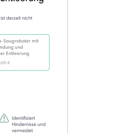
 ist derzeit nicht
 Saugroboter mit
ndung und
er Entleerung
ce reduced from
,00 €
Identifiziert
Hindernisse und
vermeidet