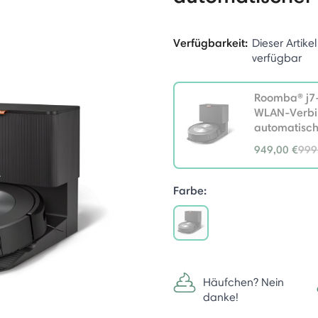
Verfügbarkeit:
Dieser Artikel
verfügbar
Roomba® j7+
WLAN-Verbi
automatisch
Pri
949,00 €
999
to
selected
Farbe:
selected
Häufchen? Nein
danke!