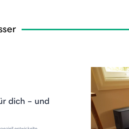
sser
ür dich – und
peziell entwickelte