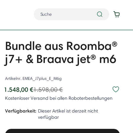
Bundle aus Roomba®
j7+ & Braava jet® m6
Artikelnr.
EMEA_J7plus_E_M6g
Price reduced from
to
1.548,00 €
1.598,00 €
Kostenloser Versand bei allen Roboterbestellungen
Verfügbarkeit:
Dieser Artikel ist derzeit nicht
verfügbar