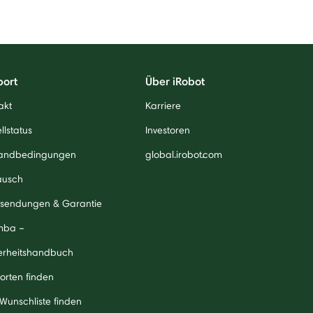
port
Über iRobot
akt
Karriere
llstatus
Investoren
andbedingungen
global.irobot.com
ausch
sendungen & Garantie
mba –
erheitshandbuch
orten finden
 Wunschliste finden