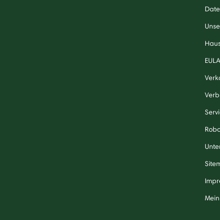
Date
Unse
Haus
EUL
Verk
Verb
Serv
Robo
Unte
Site
Impr
Mein