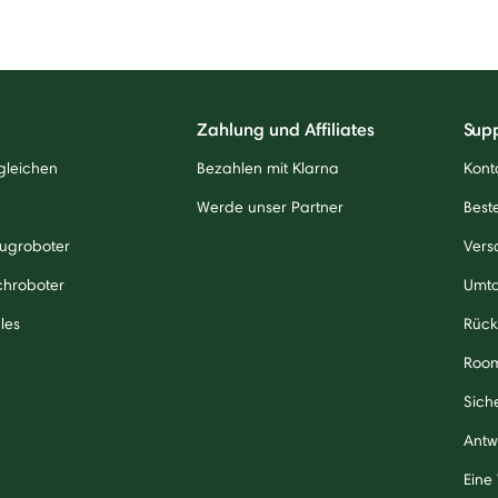
Zahlung und Affiliates
Sup
gleichen
Bezahlen mit Klarna
Kont
Werde unser Partner
Beste
ugroboter
Vers
chroboter
Umt
les
Rück
Roo
Sich
Antw
Eine