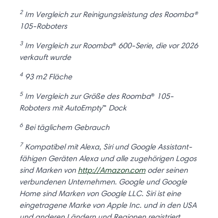
2
Im Vergleich zur Reinigungsleistung des Roomba®
105-Roboters
3
Im Vergleich zur Roomba
®
600-Serie, die vor 2026
verkauft wurde
4
93 m2 Fläche
5
Im Vergleich zur Größe des Roomba
®
105-
Roboters mit AutoEmpty
™
Dock
6
Bei täglichem Gebrauch
7
Kompatibel mit Alexa, Siri und Google Assistant-
fähigen Geräten Alexa und alle zugehörigen Logos
sind Marken von
http://Amazon.com
oder seinen
verbundenen Unternehmen. Google und Google
Home sind Marken von Google LLC. Siri ist eine
eingetragene Marke von Apple Inc. und in den USA
und anderen Ländern und Regionen registriert.