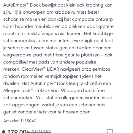
AutoEmpty™ Dock bewijst dat klein ook krachtig kan
zijn. Hij is ontworpen om krappe ruimtes beter
schoon te maken en dankzij het compacte ontwerp
komt hij onder meubilair en op plekken waar grotere
robots en steelstofzuigers niet komen. Het krachtige
schoonmaaksysteem met intensieve zuigkracht laat
je schakelen tussen stofzuigen en dweilen door een
wegwerpdweilpad met frisse geur te plaatsen – ook
compatibel met pads van andere populaire
merken. ClearView™ LiDAR navigeert probleemloos
rondom rommel en vermijdt tapijten tijdens het
dweilen. Het AutoEmpty™ Dock leegt zichzelf in een
AllergenLock™ stofzak voor 90 dagen handsfree
schoonmaken. Vuil, stof en allergenen worden in de
zak opgevangen, zodat je van een schoner huis
geniet zonder er iets voor te hoeven doen.
Artikelnr.
f155040
Price reduced from
to
€ 279,00
€ 399,00