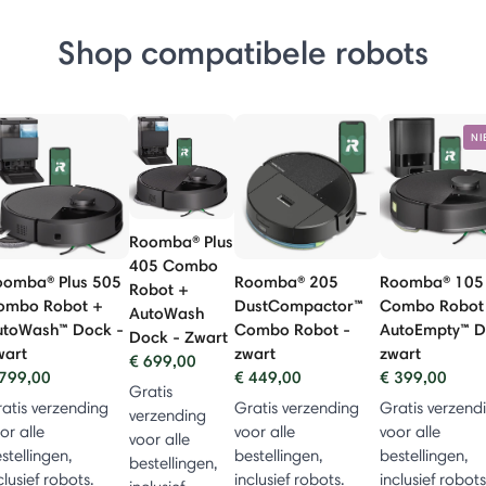
Shop compatibele robots
NI
Roomba® Plus
405 Combo
oomba® Plus 505
Roomba® 205
Roomba® 105
Robot +
ombo Robot +
DustCompactor™
Combo Robot
AutoWash
utoWash™ Dock -
Combo Robot -
AutoEmpty™ D
Dock - Zwart
wart
zwart
zwart
€ 699,00
799,00
€ 449,00
€ 399,00
Gratis
atis verzending
Gratis verzending
Gratis verzend
verzending
or alle
voor alle
voor alle
voor alle
stellingen,
bestellingen,
bestellingen,
bestellingen,
clusief robots.
inclusief robots.
inclusief robots