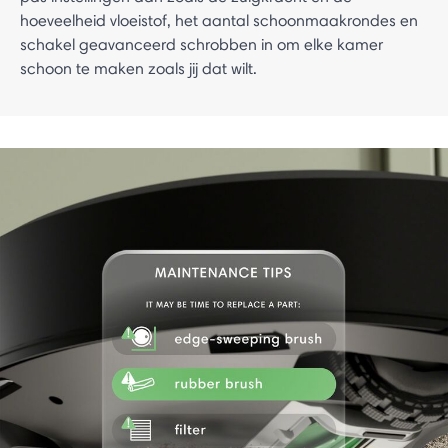
hoeveelheid vloeistof, het aantal schoonmaakrondes en
schakel geavanceerd schrobben in om elke kamer
schoon te maken zoals jij dat wilt.