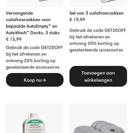
0 Max
Vervangende
Set van 3 vuilafvoerzakken
vuilafvoerzakken voor
€ 19,99
ential Serie
bepaalde AutoEmpty™ en
Gebruik de code GET20OFF
AutoWash™ Docks, 3 stuks
ie i
bij het afrekenen en
€ 15,99
ontvang 20% ​​korting op
Gebruik de code GET20OFF
geselecteerde accessoires
erie
bij het afrekenen en
ontvang 20% ​​korting op
geselecteerde accessoires
Toevoegen aan
Koop nu
winkelwagen