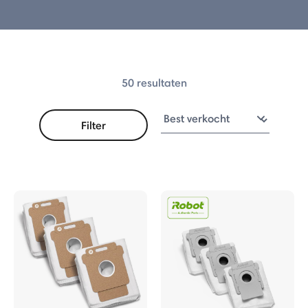
 Combo
 Combo
50 resultaten
o Serie
Filter
 Combo Robot + AutoEmpty™ Dock
 Combo
 Combo
tCompactor™
o Series