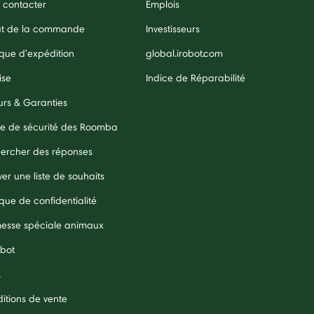
 contacter
Emplois
ut de la commande
Investisseurs
ique d'expédition
global.irobot.com
ise
Indice de Réparabilité
urs & Garanties
e de sécurité des Roomba
ercher des réponses
er une liste de souhaits
ique de confidentialité
esse spéciale animaux
obot
A
itions de vente