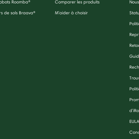
 robots Roomba®
Comparer les produits
Nous
rs de sols Braava®
M’aider à choisir
Stat
Polit
Repr
Reto
Guid
Rech
Trouv
Polit
Prom
d’iR
EUL
Cond