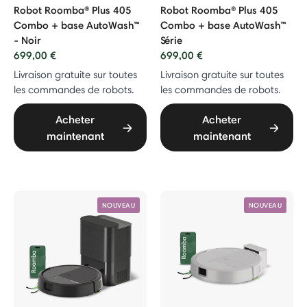
Robot Roomba® Plus 405
Robot Roomba® Plus 405
Combo + base AutoWash™
Combo + base AutoWash™
- Noir
Série
699,00 €
699,00 €
bo Robot + AutoEmpty™ Dock
Livraison gratuite sur toutes
Livraison gratuite sur toutes
les commandes de robots.
les commandes de robots.
Acheter
Acheter
05 Combo
maintenant
maintenant
 Combo + Base AutoEmpty™
Vac + Base AutoEmpty™
NOUVEAU
NOUVEAU
 Roomba®
ls Braava®