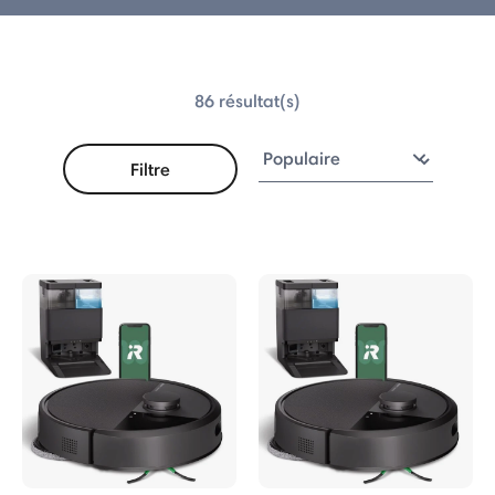
ba® Max 775 Combo
86 résultat(s)
a® Plus 575 Combo
Filtre
a® Plus 515 Combo
® Plus 415 Combo Série
® 115 Combo Série
érie