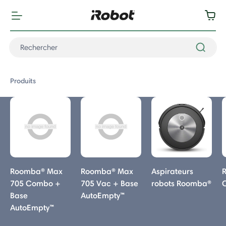
Produits
oduits
Roomba® Max
Roomba® Max
Aspirateurs
705 Combo +
705 Vac + Base
robots Roomba®
oomba
Base
AutoEmpty™
AutoEmpty™
a® Max 715 Vac