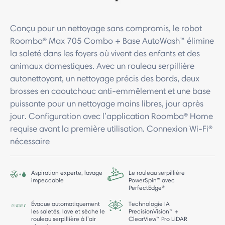
Conçu pour un nettoyage sans compromis, le robot
Roomba® Max 705 Combo + Base AutoWash™ élimine
la saleté dans les foyers où vivent des enfants et des
animaux domestiques. Avec un rouleau serpillière
autonettoyant, un nettoyage précis des bords, deux
brosses en caoutchouc anti-emmêlement et une base
puissante pour un nettoyage mains libres, jour après
jour. Configuration avec l’application Roomba® Home
requise avant la première utilisation. Connexion Wi-Fi®
nécessaire
Aspiration experte, lavage
Le rouleau serpillière
impeccable
PowerSpin™ avec
PerfectEdge®
Évacue automatiquement
Technologie IA
les saletés, lave et sèche le
PrecisionVision™ +
rouleau serpillière à l’air
ClearView™ Pro LiDAR