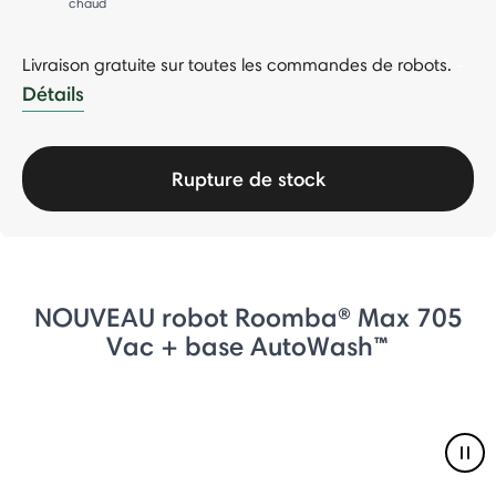
chaud
Livraison gratuite sur toutes les commandes de robots.
-
Détails
Rupture de stock
NOUVEAU robot Roomba® Max 705
Vac + base AutoWash™
Pau