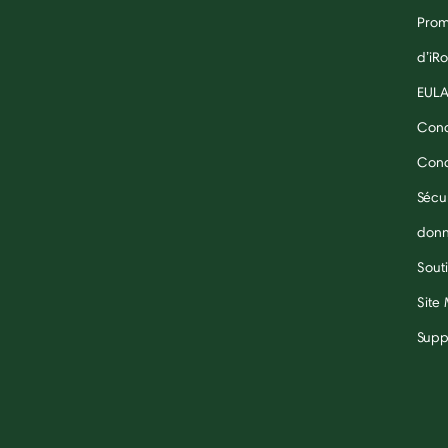
Prom
d’iR
EUL
Cond
Condi
Sécu
don
Souti
Site
Supp