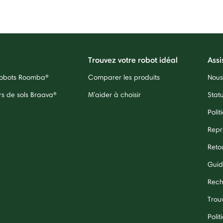
Trouvez votre robot idéal
Assi
 robots Roomba®
Comparer les produits
Nous
rs de sols Braava®
M’aider à choisir
Stat
Polit
Repr
Reto
Guid
Rech
Trouv
Polit