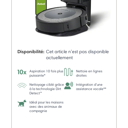
Disponibilité:
Cet article n’est pas disponible
actuellement
Aspiration 10 fois plus
Nettoie en lignes
puissante*
droites
Nettoyage ciblé grâce
Intégration d’une
à la technologie Dirt
assistance vocale**
Detect™
Idéal pour les maisons
avec des animaux de
compagnie