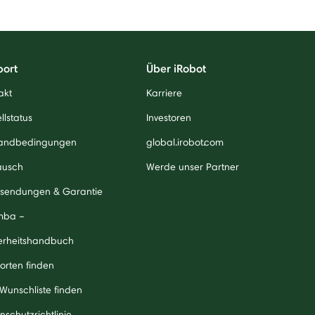
port
Über iRobot
akt
Karriere
llstatus
Investoren
andbedingungen
global.irobot.com
ausch
Werde unser Partner
sendungen & Garantie
mba –
erheitshandbuch
orten finden
 Wunschliste finden
nschutzrichtlinie