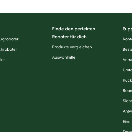
Finde den perfekten
Sup
Roboter für dich
ugroboter
Kont
Produkte vergleichen
chroboter
Beste
Auswahlhilfe
les
Vers
Umt
Rück
Roo
Sich
Antw
Eine
Date