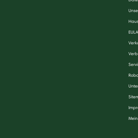
Unse
Haus
EUL
Verk
Verb
Serv
Robo
Unte
Site
Impr
Mein