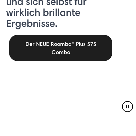
und sich selbst für
wirklich brillante
Ergebnisse.
Der NEUE Roomba® Plus 575
Combo
Pau