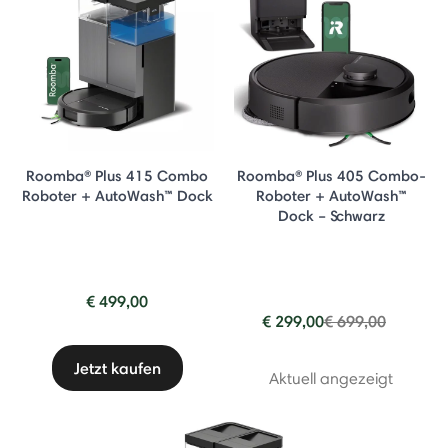
Roomba® Plus 415 Combo
Roomba® Plus 405 Combo-
Roboter + AutoWash™ Dock
Roboter + AutoWash™
Dock – Schwarz
€ 499,00
Price reduced fr
to
€ 299,00
€ 699,00
Jetzt kaufen
Aktuell angezeigt