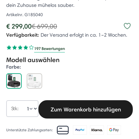
dein Zuhause mühelos sauber.
Artikelnr.
G185040
Price reduced from
to
€ 299,00
€ 699,00
Verfügbarkeit:
Der Versand erfolgt in ca. 1–2 Wochen.
197 Bewertungen
Modell auswählen
Farbe:
selected
Stk:
Zum Warenkorb hinzufügen
Unterstützte Zahlungsarten: