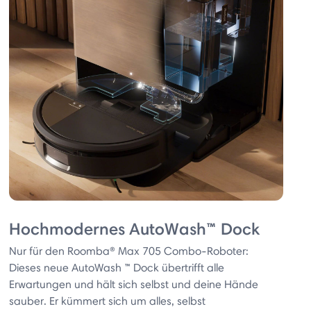
Hochmodernes AutoWash™ Dock
Nur für den Roomba® Max 705 Combo-Roboter:
Dieses neue AutoWash ™ Dock übertrifft alle
Erwartungen und hält sich selbst und deine Hände
sauber. Er kümmert sich um alles, selbst