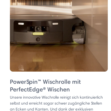
PowerSpin™ Wischrolle mit
PerfectEdge® Wischen
Unsere innovative Wischrolle reinigt sich kontinuierlich
selbst und erreicht sogar schwer zugängliche Stellen
an Ecken und Kanten. Und dank der exklusiven