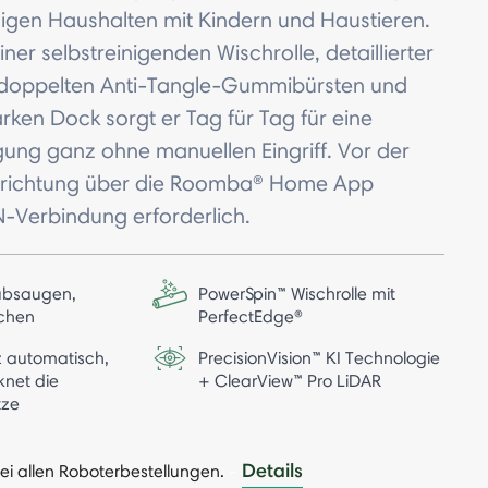
igen Haushalten mit Kindern und Haustieren.
iner selbstreinigenden Wischrolle, detaillierter
 doppelten Anti-Tangle-Gummibürsten und
rken Dock sorgt er Tag für Tag für eine
igung ganz ohne manuellen Eingriff. Vor der
Einrichtung über die Roomba® Home App
N-Verbindung erforderlich.
ubsaugen,
PowerSpin™ Wischrolle mit
schen
PerfectEdge®
z automatisch,
PrecisionVision™ KI Technologie
knet die
+ ClearView™ Pro LiDAR
tze
Details
ei allen Roboterbestellungen.
-