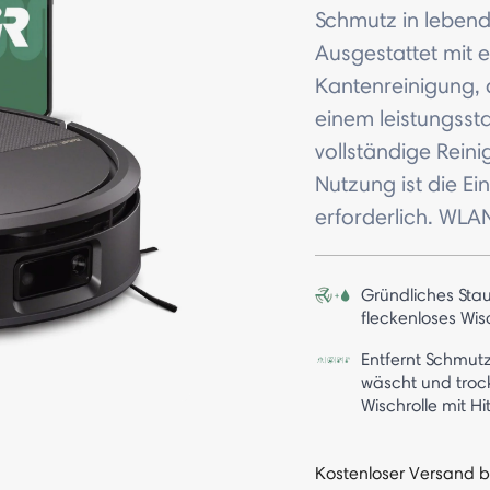
Schmutz in lebend
Ausgestattet mit e
Kantenreinigung,
einem leistungssta
vollständige Rein
Nutzung ist die 
erforderlich. WLA
Gründliches Sta
fleckenloses Wi
Entfernt Schmut
wäscht und troc
Wischrolle mit Hi
Kostenloser Versand b