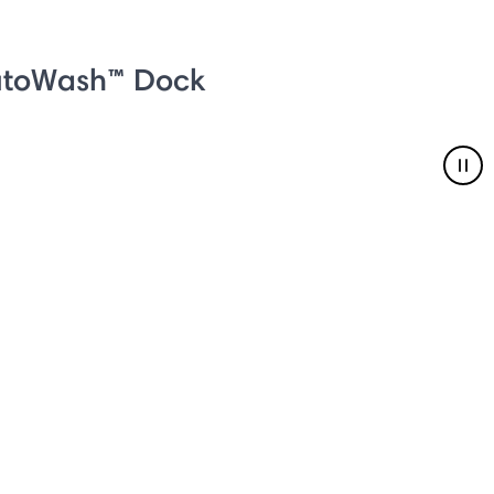
utoWash™ Dock
Pau