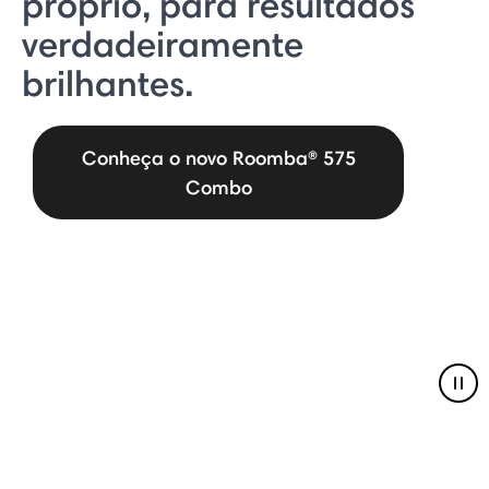
próprio, para resultados
verdadeiramente
brilhantes.
Conheça o novo Roomba® 575
Combo
Pau