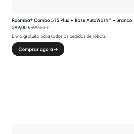
Roomba® Combo 515 Plus + Base AutoWash™ – Branco
399,00 €
Price reduced from
to
599,00 €
Envio gratuito para todos os pedidos de robots.
Comprar agora