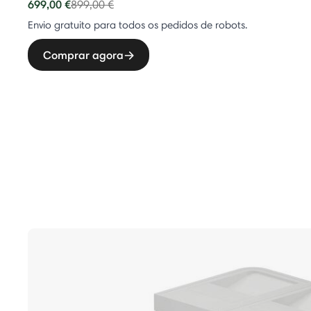
699,00 €
Price reduced from
to
899,00 €
Envio gratuito para todos os pedidos de robots.
Comprar agora