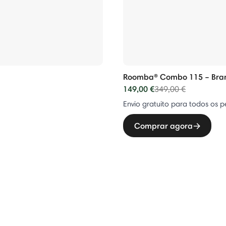
Roomba® Combo 115 – Bra
149,00 €
Price reduced from
to
349,00 €
Envio gratuito para todos os p
Comprar agora