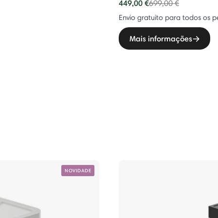
449,00 €
Price reduced from
to
699,00 €
Envio gratuito para todos os p
Mais informações
NOVIDADE