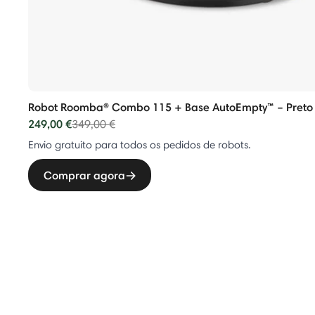
Robot Roomba® Combo 115 + Base AutoEmpty™ – Preto
249,00 €
Price reduced from
to
349,00 €
Envio gratuito para todos os pedidos de robots.
Comprar agora