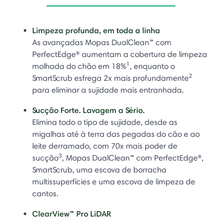
Limpeza profunda, em toda a linha
As avançadas Mopas DualClean™ com
PerfectEdge® aumentam a cobertura de limpeza
1
molhada do chão em 18%
, enquanto o
2
SmartScrub esfrega 2x mais profundamente
para eliminar a sujidade mais entranhada.
Sucção Forte. Lavagem a Sério.
Elimina todo o tipo de sujidade, desde as
migalhas até à terra das pegadas do cão e ao
leite derramado, com 70x mais poder de
3
sucção
, Mopas DualClean™ com PerfectEdge®,
SmartScrub, uma escova de borracha
multissuperfícies e uma escova de limpeza de
cantos.
ClearView™ Pro LiDAR