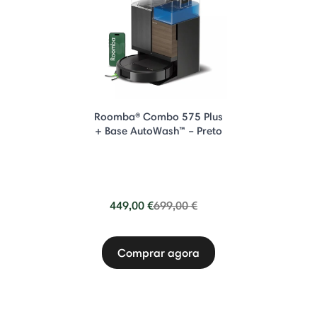
Roomba® Combo 575 Plus
+ Base AutoWash™ – Preto
Price reduced from
to
449,00 €
699,00 €
Comprar agora