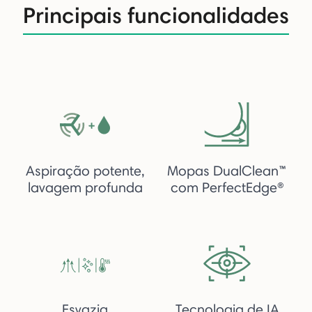
Principais funcionalidades
Aspiração potente,
Mopas DualClean™
lavagem profunda
com PerfectEdge®
Esvazia
Tecnologia de IA