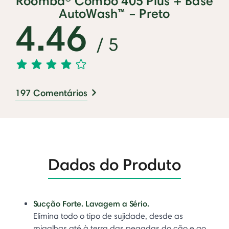
Roomba® Combo 405 Plus + Base
AutoWash™ – Preto
4.46
/ 5
197 Comentários
Dados do Produto
Sucção Forte. Lavagem a Sério.
Elimina todo o tipo de sujidade, desde as
migalhas até à terra das pegadas do cão e ao