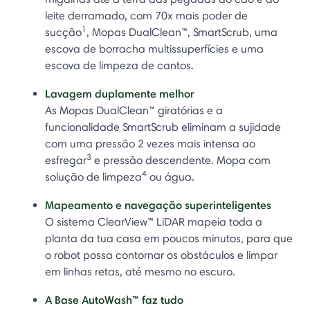
leite derramado, com 70x mais poder de
1
sucção
, Mopas DualClean™, SmartScrub, uma
escova de borracha multissuperfícies e uma
escova de limpeza de cantos.
Lavagem duplamente melhor
As Mopas DualClean™ giratórias e a
funcionalidade SmartScrub eliminam a sujidade
com uma pressão 2 vezes mais intensa ao
3
esfregar
e pressão descendente. Mopa com
4
solução de limpeza
ou água.
Mapeamento e navegação superinteligentes
O sistema ClearView™ LiDAR mapeia toda a
planta da tua casa em poucos minutos, para que
o robot possa contornar os obstáculos e limpar
em linhas retas, até mesmo no escuro.
A Base AutoWash™ faz tudo