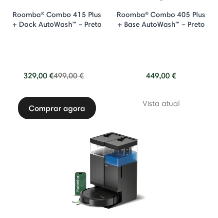
Roomba® Combo 415 Plus
Roomba® Combo 405 Plus
+ Dock AutoWash™ – Preto
+ Base AutoWash™ – Preto
Price reduced from
to
329,00 €
499,00 €
449,00 €
Vista atual
Comprar agora