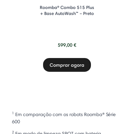
Roomba® Combo 515 Plus
+ Base AutoWash™ – Preto
599,00 €
Comprar agora
1
Em comparação com os robots Roomba® Série
600
2
Em modo de limpeza SPOT com bateria