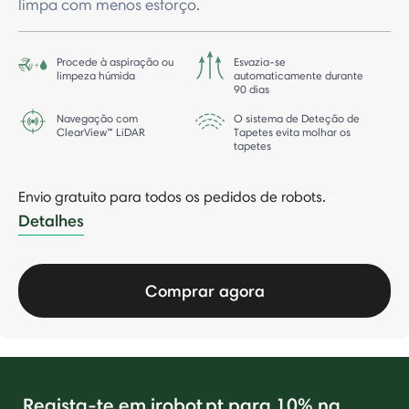
limpa com menos esforço.
Procede à aspiração ou
Esvazia-se
limpeza húmida
automaticamente durante
90 dias
Navegação com
O sistema de Deteção de
ClearView™ LiDAR
Tapetes evita molhar os
tapetes
Envio gratuito para todos os pedidos de robots.
-
Detalhes
Comprar agora
Regista-te em irobot.pt para 10% na