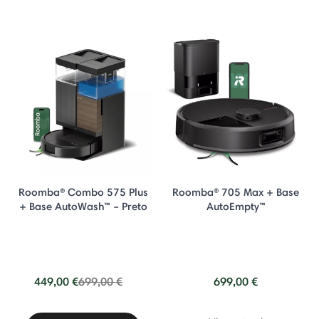
Roomba® Combo 575 Plus
Roomba® 705 Max + Base
+ Base AutoWash™ – Preto
AutoEmpty™
Price reduced from
to
449,00 €
699,00 €
699,00 €