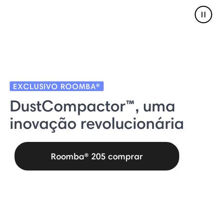
Pau
EXCLUSIVO ROOMBA®
DustCompactor™, uma
inovação revolucionária
Roomba® 205 comprar