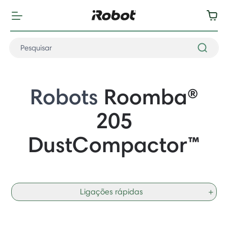
Robots
Roomba®
205
DustCompactor
™
Ligações rápidas
+