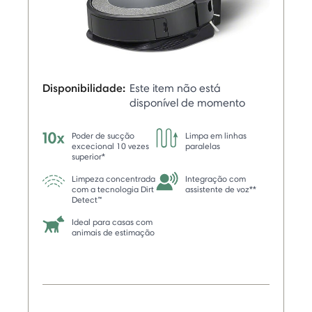
Disponibilidade:
Este item não está
disponível de momento
Poder de sucção
Limpa em linhas
excecional 10 vezes
paralelas
superior*
Limpeza concentrada
Integração com
com a tecnologia Dirt
assistente de voz**
Detect™
Ideal para casas com
animais de estimação