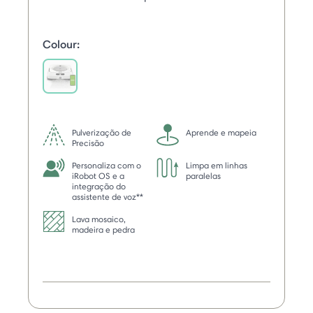
Colour:
selected
Pulverização de
Aprende e mapeia
Precisão
Personaliza com o
Limpa em linhas
iRobot OS e a
paralelas
integração do
assistente de voz**
Lava mosaico,
madeira e pedra