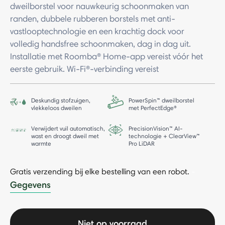
dweilborstel voor nauwkeurig schoonmaken van
randen, dubbele rubberen borstels met anti-
vastlooptechnologie en een krachtig dock voor
volledig handsfree schoonmaken, dag in dag uit.
Installatie met Roomba® Home-app vereist vóór het
eerste gebruik. Wi-Fi®-verbinding vereist
Deskundig stofzuigen,
PowerSpin™ dweilborstel
vlekkeloos dweilen
met PerfectEdge®
Verwijdert vuil automatisch,
PrecisionVision™ AI-
wast en droogt dweil met
technologie + ClearView™
warmte
Pro LiDAR
Gratis verzending bij elke bestelling van een robot.
-
Gegevens
Niet op voorraad