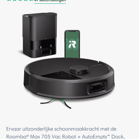
Ervaar uitzonderlijke schoonmaakkracht met de
Roomba® Max 705 Vac Robot + AutoEmpty™ Dock,