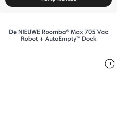
De NIEUWE Roomba® Max 705 Vac
Robot + AutoEmpty™ Dock
Pau