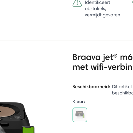
Identificeert
obstakels,
vermijdt gevaren
Braava jet® m6
met wifi-verbi
Beschikbaarheid:
Dit artike
beschikb
Kleur:
selected