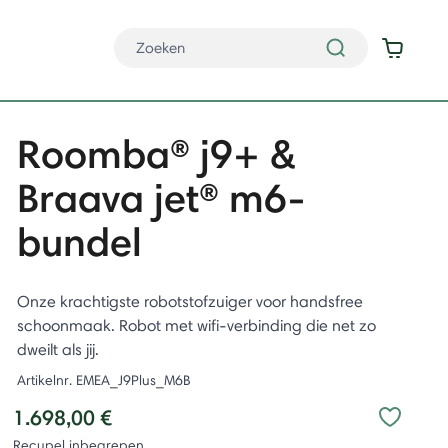
Roomba® j9+ &
Braava jet® m6-
bundel
Onze krachtigste robotstofzuiger voor handsfree
schoonmaak. Robot met wifi-verbinding die net zo
dweilt als jij.
Artikelnr.
EMEA_J9Plus_M6B
1.698,00 €
Recupel inbegrepen