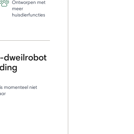
Ontworpen met
meer
huisdierfuncties
-dweilrobot
nding
l is momenteel niet
aar