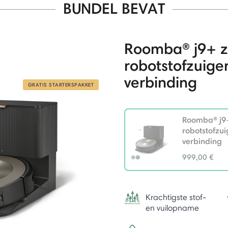
BUNDEL BEVAT
Roomba® j9+ z
robotstofzuiger
verbinding
GRATIS STARTERSPAKKET
Roomba® j9+
robotstofzui
verbinding
999,00 €
selected
Krachtigste stof-
en vuilopname