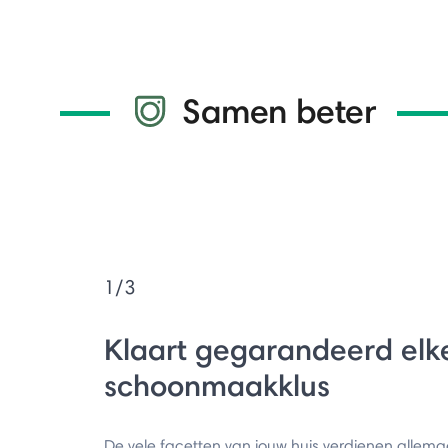
Samen beter
1/3
Klaart gegarandeerd elk
schoonmaakklus
De vele facetten van jouw huis verdienen allema