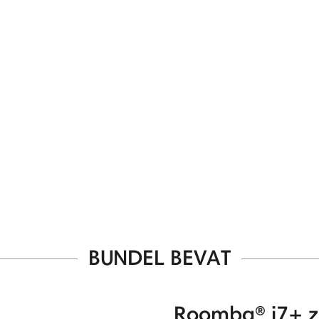
BUNDEL BEVAT
Roomba® j7+ z