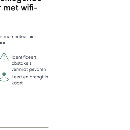
 met wifi-
l is momenteel niet
aar
Identificeert
obstakels,
vermijdt gevaren
Leert en brengt in
kaart