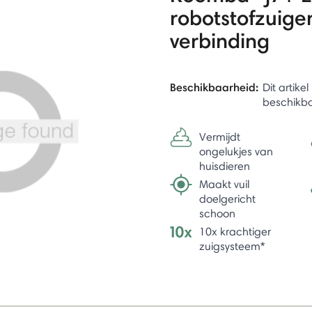
robotstofzuiger
verbinding
Beschikbaarheid:
Dit artike
beschikb
Vermijdt
ongelukjes van
huisdieren
Maakt vuil
doelgericht
schoon
10x krachtiger
zuigsysteem*