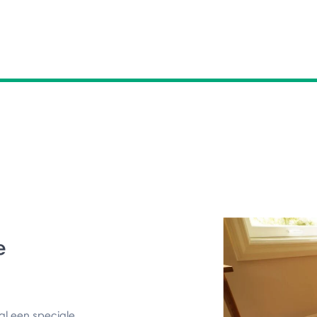
e
al een speciale