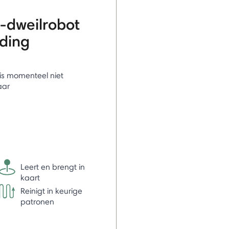
-dweilrobot
nding
l is momenteel niet
aar
Leert en brengt in
kaart
Reinigt in keurige
patronen