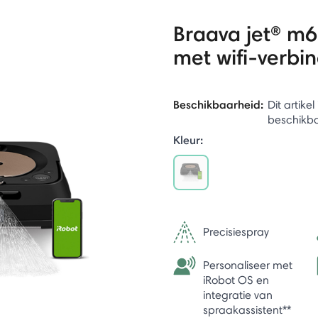
Braava jet® m6
met wifi-verbi
Beschikbaarheid:
Dit artike
beschikb
Kleur:
selected
Precisiespray
Personaliseer met
iRobot OS en
integratie van
spraakassistent**