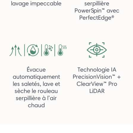
lavage impeccable
serpillière
PowerSpin™ avec
PerfectEdge®
Évacue
Technologie IA
automatiquement
PrecisionVision™ +
les saletés, lave et
ClearView™ Pro
sèche le rouleau
LiDAR
serpillière à l’air
chaud