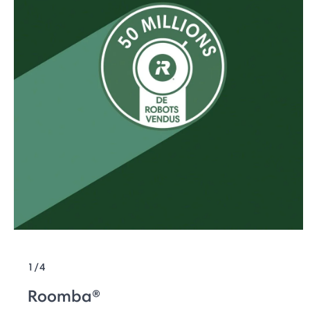
1/4
Roomba®